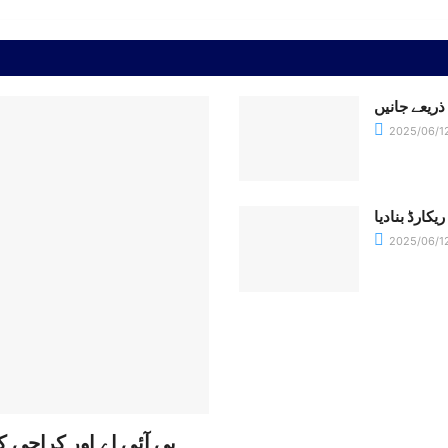
ذریعے جانیں
2025/06/1
یکارڈ بنادیا
2025/06/1
پی آئی اے اور کراچی ک