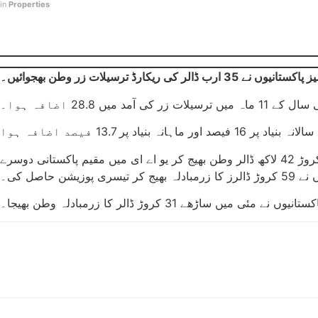
in
Properties
یں 28.8 اضافہ ہوا۔
رپورٹ کے مطابق سعودی عرب میں مقیم پاکستانی مئی میں 91 کروڑ 39 لاکھ ڈالر وطن بھیج کر پہلے نمبر پر رہے، مئی میں 75 کروڑ 42 لاکھ ڈالر وطن بھیج کر یو اے ای میں مقیم پاکستانی دوسرے
ن حاصل کی۔
ساڑھے 31 کروڑ ڈالر کا زرمبادلہ وطن بھیجا۔