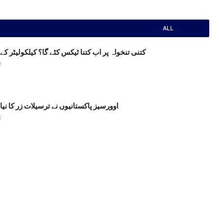
ALL
کتنی تنخواہ پر اب کتنا ٹیکس کٹے گا؟ کیلکولیٹر کے 
2
اوورسیز پاکستانیوں نے ترسیلات زر کا نیا ر
2