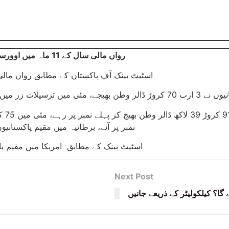
رواں مالی سال کے 11 ماہ میں اوورسیز پاکستانیوں نے 35 ارب ڈالر کی ریکارڈ ترسیلات زر وطن بھجوائیں۔
اسٹیٹ بینک آف پاکستان کے مطابق رواں مالی سال کے 11 ماہ میں ترسیلات زر کی آمد م
 پر 13.7 فیصد اضافہ ہوا
نمبر پر آئے، برطانیہ میں مقیم پاکستانیوں نے 59 کروڑ ڈالرز کا زرمبادلہ بھیج کر تیسری پوزیش
اسٹیٹ بینک کے مطابق امریکا میں مقیم پاکستانیوں نے مئی میں 
Next Post
 گا؟ کیلکولیٹر کے ذریعے جانیں