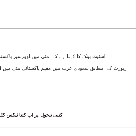
اسٹیٹ بینک کا کہنا ہے کہ مئی میں اوورسیز پاکستانیوں نے 3 ارب 70 کروڑ ڈالر وطن بھیجے، مئی میں ترسیلات زر میں سالانہ بنیاد پر 16 فیصد اور ماہانہ بنیاد
کتنی تنخواہ پر اب کتنا ٹیکس کٹے