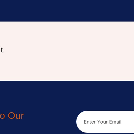
t
to Our