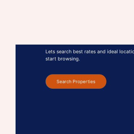
Get Yours
ات زر کا نیا ریکارڈ بنادیا
Let's Find Your Dr
Lets search best rates and ideal locatio
رواں مالی سال کے 11 ماہ میں اوورسیز پاکستانیوں نے 35 ارب ڈالر کی ریکارڈ ترسیلات زر وطن بھجوائیں۔ اسٹیٹ بینک آف پاکستان کے مطابق رواں مالی سال کے 11 ماہ
start browsing.
Search Properties