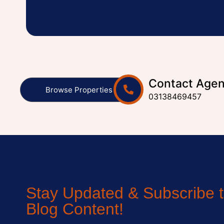
Contact Agen
Browse Properties
03138469457
Stay Updated & Subscribe 
Blog Content!