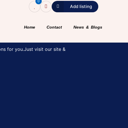
0
Add listing
اوورسیز پاکستانیوں نے ترسیل
Home
Contact
News & Blogs
eam Home Now!
ns for you.Just visit our site &
 آمد میں 28.8 اضافہ ہوا۔ اسٹیٹ بینک کا کہنا ہے کہ مئی میں اوورسیز پاکستانیوں نے 3 ارب 70 کروڑ