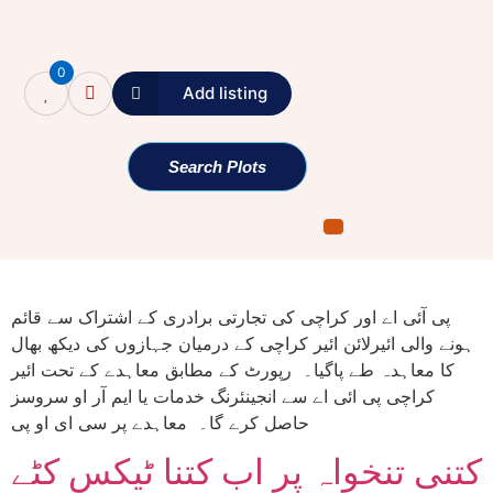
0
Add listing
پی آئی اے اور کراچی کی تاجر
Search Plots
برادری کے اشتراک سے قائم
ائیرلائن کے درمیان اہم معاہدہ
پی آئی اے اور کراچی کی تجارتی برادری کے اشتراک سے قائم
ہونے والی ائیرلائن ائیر کراچی کے درمیان جہازوں کی دیکھ بھال
کا معاہدہ طے پاگیا۔ رپورٹ کے مطابق معاہدے کے تحت ائیر
کراچی پی ائی اے سے انجینئرنگ خدمات یا ایم آر او سروسز
حاصل کرے گا۔ معاہدے پر سی ای او پی
کتنی تنخواہ پر اب کتنا ٹیکس کٹے